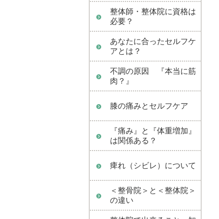
整体師・整体院に資格は
必要？
あなたに合ったセルフケ
アとは？
不調の原因 『本当に筋
肉？』
膝の痛みとセルフケア
『痛み』と『体重増加』
は関係ある？
痺れ（シビレ）について
＜整骨院＞と＜整体院＞
の違い