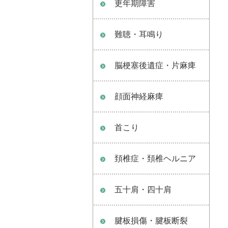
更年期障害
難聴・耳鳴り
脳梗塞後遺症・片麻痺
顔面神経麻痺
首こり
頚椎症・頚椎ヘルニア
五十肩・四十肩
腱板損傷・腱板断裂