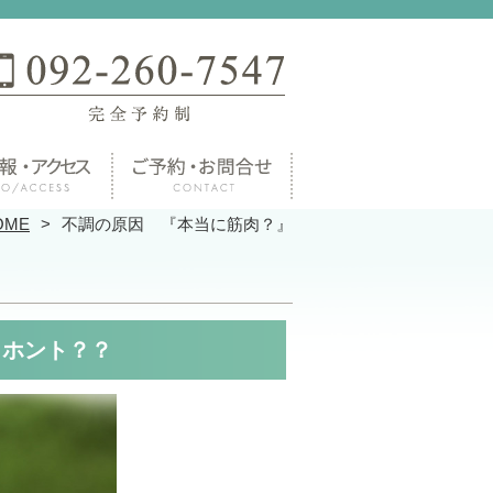
OME
不調の原因 『本当に筋肉？』
』 ホント？？