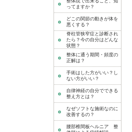
整体院で出来ること、知
ってますか？
どこの関節の動きが体を
悪くする？
脊柱管狭窄症と診断され
たら？今の自分はどんな
状態？
整体に通う期間・頻度の
正解は？
手術はした方がいい？し
ない方がいい？
自律神経の自分でできる
整え方とは？
なぜソフトな施術なのに
改善するの？
腰部椎間板ヘルニア 整