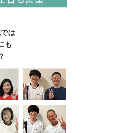
院では
にも
？