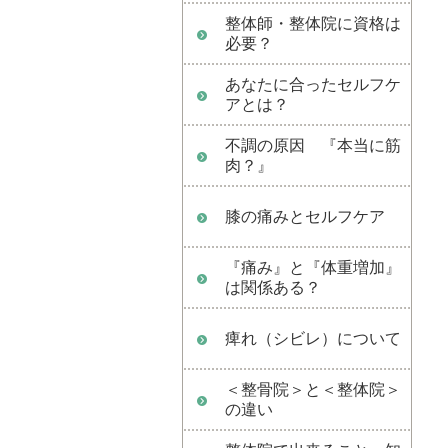
整体師・整体院に資格は
必要？
あなたに合ったセルフケ
アとは？
不調の原因 『本当に筋
肉？』
膝の痛みとセルフケア
『痛み』と『体重増加』
は関係ある？
痺れ（シビレ）について
＜整骨院＞と＜整体院＞
の違い