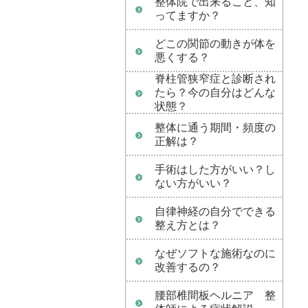
整体院で出来ること、知
ってますか？
どこの関節の動きが体を
悪くする？
脊柱管狭窄症と診断され
たら？今の自分はどんな
状態？
整体に通う期間・頻度の
正解は？
手術はした方がいい？し
ない方がいい？
自律神経の自分でできる
整え方とは？
なぜソフトな施術なのに
改善するの？
腰部椎間板ヘルニア 整