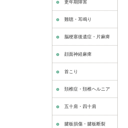
更年期障害
難聴・耳鳴り
脳梗塞後遺症・片麻痺
顔面神経麻痺
首こり
頚椎症・頚椎ヘルニア
五十肩・四十肩
腱板損傷・腱板断裂